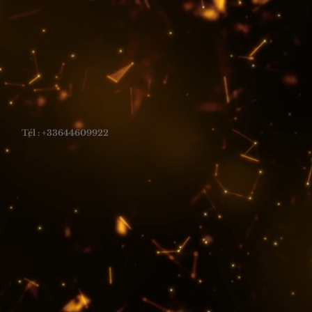
Tél : +33644609922